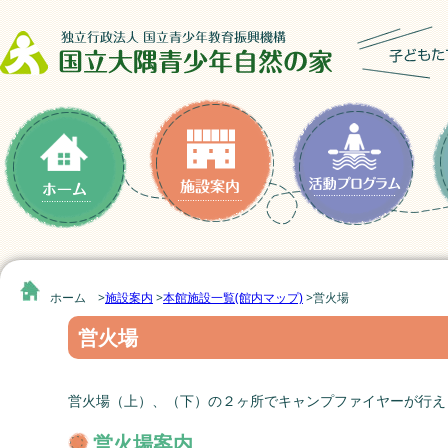
ホーム >
施設案内
>
本館施設一覧(館内マップ)
>
営火場
営火場
営火場（上）、（下）の２ヶ所でキャンプファイヤーが行え
営火場案内