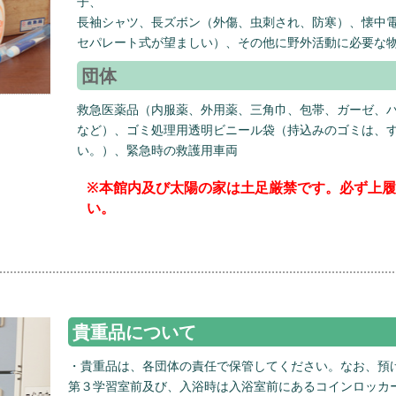
子、
長袖シャツ、長ズボン（外傷、虫刺され、防寒）、懐中
セパレート式が望ましい）、その他に野外活動に必要な
団体
救急医薬品（内服薬、外用薬、三角巾、包帯、ガーゼ、
など）、ゴミ処理用透明ビニール袋（持込みのゴミは、
い。）、緊急時の救護用車両
※本館内及び太陽の家は土足厳禁です。必ず上
い。
貴重品について
・貴重品は、各団体の責任で保管してください。なお、預
第３学習室前及び、入浴時は入浴室前にあるコインロッカ